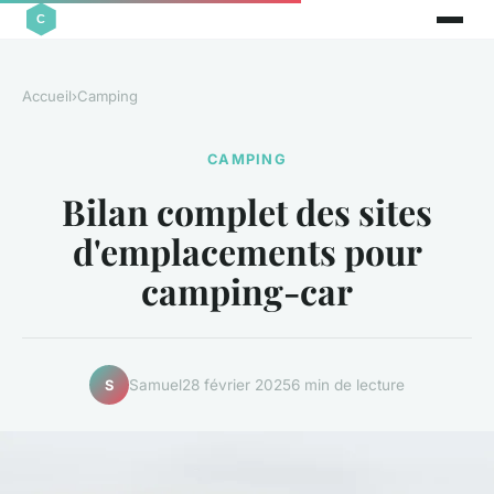
Accueil
›
Camping
CAMPING
Bilan complet des sites
d'emplacements pour
camping-car
Samuel
28 février 2025
6 min de lecture
S