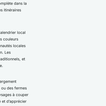
omplète dans la
s itinéraires
alendrier local
es couleurs
nautés locales
on. Les
aditionnels, et
e.
bergement
e ou des fermes
aysages à couper
 et d’apprécier