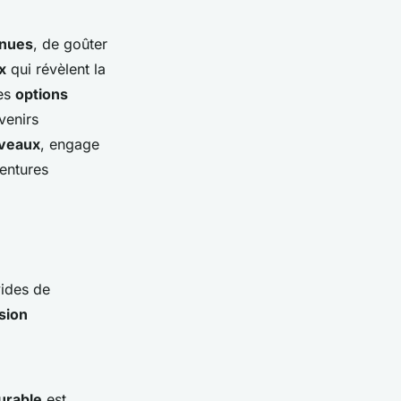
nnues
, de goûter
x
qui révèlent la
des
options
venirs
uveaux
, engage
entures
vides de
sion
urable
est