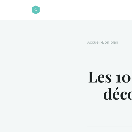
Accueil
›
Bon plan
Les 10
déco