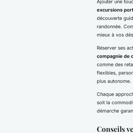
Ajouter une tou
excursions por
découverte guidé
randonnée. Com
mieux à vos dési
Réserver ses ac
compagnie de c
comme des reta
flexibles, perso
plus autonome.
Chaque approche
soit la commodit
démarche garant
Conseils ve