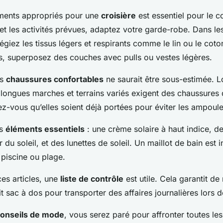
ements appropriés pour une
croisière
est essentiel pour le co
et les activités prévues, adaptez votre garde-robe. Dans le
ilégiez les tissus légers et respirants comme le lin ou le coto
is, superposez des couches avec pulls ou vestes légères.
es
chaussures confortables
ne saurait être sous-estimée. L
s longues marches et terrains variés exigent des chaussure
z-vous qu’elles soient déjà portées pour éviter les ampoule
es
éléments essentiels
: une crème solaire à haut indice, 
 du soleil, et des lunettes de soleil. Un maillot de bain est 
 piscine ou plage.
es articles, une
liste de contrôle
est utile. Cela garantit de
t sac à dos pour transporter des affaires journalières lors d
onseils de mode
, vous serez paré pour affronter toutes les 