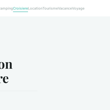
Camping
Croisiere
Location
Tourisme
Vacance
Voyage
on
re