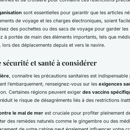
ganisation
sont essentielles pour garantir que les articles n
ents de voyage et les charges électroniques, soient facil
lisez des pochettes ou des sacs de voyage pour garder les p
z à portée de main des éléments importants, tels que médi
, lors des déplacements depuis et vers le navire.
 sécurité et santé à considérer
ière
, connaitre les précautions sanitaires est indispensabl
ant l’embarquement, renseignez-vous sur les
exigences san
ion. Certaines régions peuvent exiger
des vaccins spécifiq
éduit le risque de désagréments liés à des restrictions inat
ontre le mal de mer
est cruciale pour profiter pleinement de
ter des remèdes naturels comme le gingembre ou des méd
acement de votre cabine peut également influencer votre c