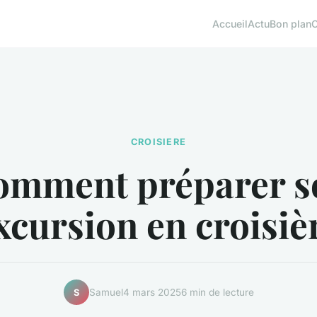
Accueil
Actu
Bon plan
CROISIERE
omment préparer s
xcursion en croisiè
Samuel
4 mars 2025
6 min de lecture
S