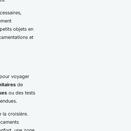
écessaires,
ement
etits objets en
camentations et
e pour voyager
itaires
de
ues
ou des tests
tendues.
 la croisière.
icaments
onfort, une zone