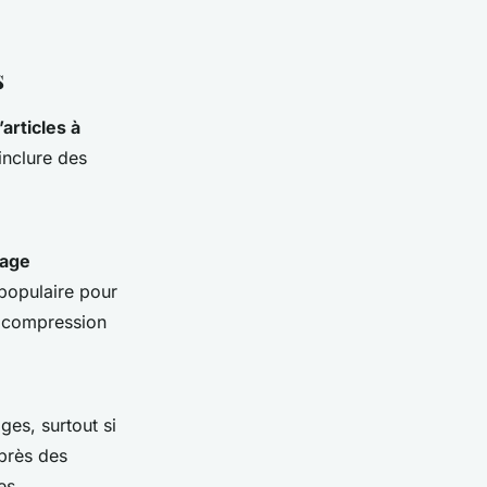
s
’articles à
 inclure des
iage
 populaire pour
de compression
es, surtout si
uprès des
es.