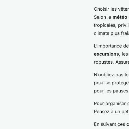
Choisir les vêt
Selon la
météo
tropicales, priv
climats plus fra
L’importance d
excursions
, le
robustes. Assure
N’oubliez pas l
pour se protéger
pour les pauses
Pour organiser c
Pensez à un peti
En suivant ces
c