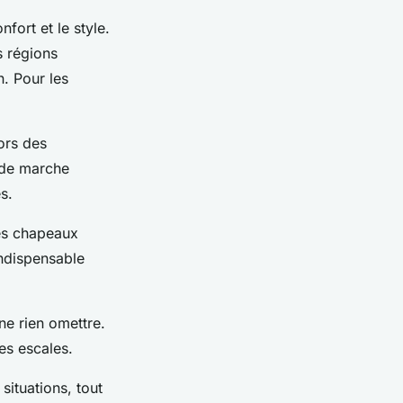
nfort et le style.
s régions
n. Pour les
ors des
s de marche
s.
des chapeaux
indispensable
 ne rien omettre.
es escales.
situations, tout