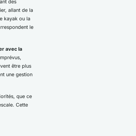
nant des
r, allant de la
le kayak ou la
orrespondent le
r avec la
’imprévus,
ent être plus
ent une gestion
orités, que ce
escale. Cette