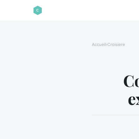
Accueil
›
Croisiere
C
e