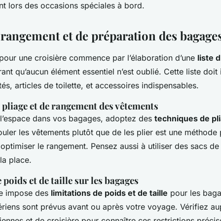
nt lors des occasions spéciales à bord.
 rangement et de préparation des bagage
pour une croisière commence par l’élaboration d’une
liste d
rant qu’aucun élément essentiel n’est oublié. Cette liste doit
s, articles de toilette, et accessoires indispensables.
 pliage et de rangement des vêtements
 l’espace dans vos bagages, adoptez des
techniques de pl
ouler les vêtements plutôt que de les plier est une méthode
et optimiser le rangement. Pensez aussi à utiliser des sacs 
la place.
 poids et de taille sur les bagages
re impose des
limitations de poids et de taille
pour les bagag
ériens sont prévus avant ou après votre voyage. Vérifiez a
nnes et de croisière pour connaître ces restrictions précis