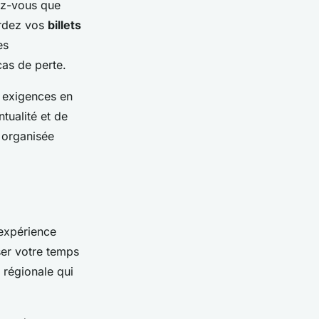
ez-vous que
ardez vos
billets
es
as de perte.
s exigences en
tualité et de
 organisée
 expérience
er votre temps
 régionale qui