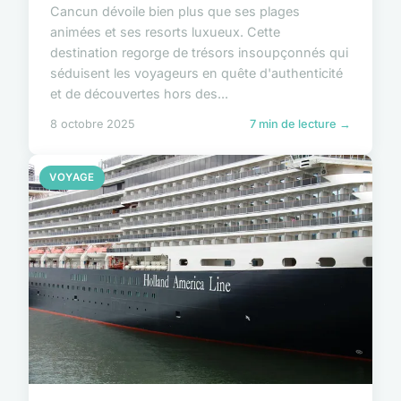
Cancun dévoile bien plus que ses plages
animées et ses resorts luxueux. Cette
destination regorge de trésors insoupçonnés qui
séduisent les voyageurs en quête d'authenticité
et de découvertes hors des...
8 octobre 2025
7 min de lecture →
VOYAGE