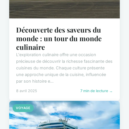
Découverte des saveurs du
monde : un tour du monde
culinaire
L'exploration culinaire offre une occasion
précieuse de découvrir la richesse fascinante des
cuisines du monde. Chaque culture présente
une approche unique de la cuisine, influencée
par son histoire e...
8 avril 2025
7 min de lecture →
VOYAGE