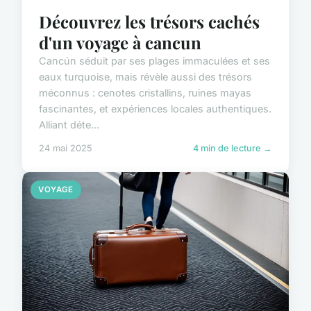
Découvrez les trésors cachés
d'un voyage à cancun
Cancún séduit par ses plages immaculées et ses
eaux turquoise, mais révèle aussi des trésors
méconnus : cenotes cristallins, ruines mayas
fascinantes, et expériences locales authentiques.
Alliant déte...
24 mai 2025
4 min de lecture →
VOYAGE