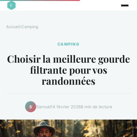
Accueil
›
Camping
CAMPING
Choisir la meilleure gourde
filtrante pour vos
randonnées
Samuel
14 février 2026
8 min de lecture
S