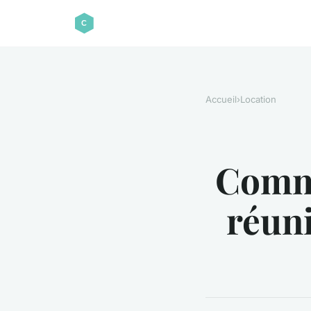
Accueil
›
Location
Comme
réuni