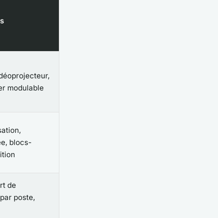
és
idéoprojecteur,
er modulable
ation,
e, blocs-
ition
rt de
 par poste,