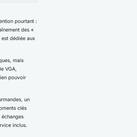
ention pourtant :
chaînement des «
n est dédiée aux
ques, mais
ble VGA,
rien pouvoir
ourmandes, un
moments clés
s échanges
vice inclus.