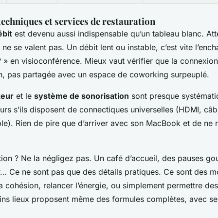
echniques et services de restauration
ébit
est devenu aussi indispensable qu’un tableau blanc. Att
 ne se valent pas. Un débit lent ou instable, c’est vite l’en
 » en visioconférence. Mieux vaut vérifier que la connexio
on, pas partagée avec un espace de coworking surpeuplé.
teur
et le
système de sonorisation
sont presque systémati
rs s’ils disposent de connectiques universelles (HDMI, câ
le). Rien de pire que d’arriver avec son MacBook et de ne 
ation ? Ne la négligez pas. Un café d’accueil, des pauses g
ur… Ce ne sont pas que des détails pratiques. Ce sont des 
la cohésion, relancer l’énergie, ou simplement permettre de
ains lieux proposent même des formules complètes, avec ser