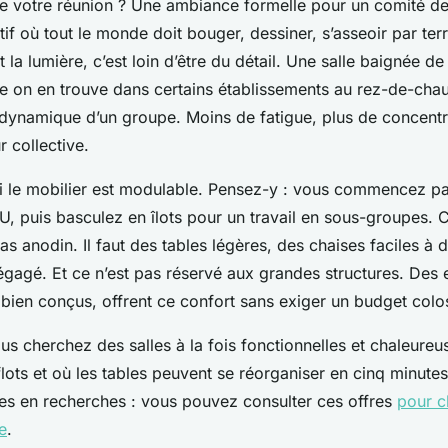
 de votre réunion ? Une ambiance formelle pour un comité de
atif où tout le monde doit bouger, dessiner, s’asseoir par te
t la lumière, c’est loin d’être du détail. Une salle baignée de
e on en trouve dans certains établissements au rez-de-cha
 dynamique d’un groupe. Moins de fatigue, plus de concentr
 collective.
i le mobilier est modulable. Pensez-y : vous commencez p
U, puis basculez en îlots pour un travail en sous-groupes. 
 pas anodin. Il faut des tables légères, des chaises faciles à 
gagé. Et ce n’est pas réservé aux grandes structures. Des 
bien conçus, offrent ce confort sans exiger un budget colo
us cherchez des salles à la fois fonctionnelles et chaleureu
flots et où les tables peuvent se réorganiser en cinq minutes,
es en recherches : vous pouvez consulter ces offres
pour c
e
.