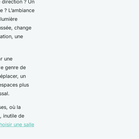
 direction ? Un
rre ? L’ambiance
 lumière
ussée, change
ation, une
ar une
Ce genre de
déplacer, un
espaces plus
ssal.
ses, où la
 inutile de
hoisir une salle