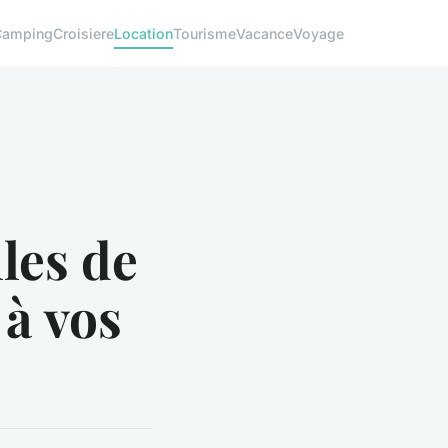
Camping
Croisiere
Location
Tourisme
Vacance
Voyage
les de
 à vos