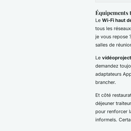
Équipements t
Le
Wi-Fi haut d
tous les réseaux
je vous repose ?
salles de réuni
Le
vídéoprojec
demandez toujou
adaptateurs App
brancher.
Et côté restaur
déjeuner traite
pour renforcer 
informels. Cert