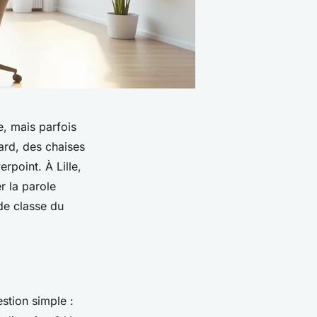
e, mais parfois
fard, des chaises
rpoint. À Lille,
r la parole
 de classe du
stion simple :