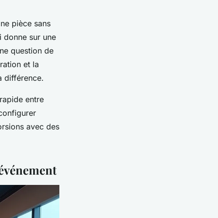
Une pièce sans
ui donne sur une
une question de
ation et la
a différence.
rapide entre
configurer
torsions avec des
d'événement