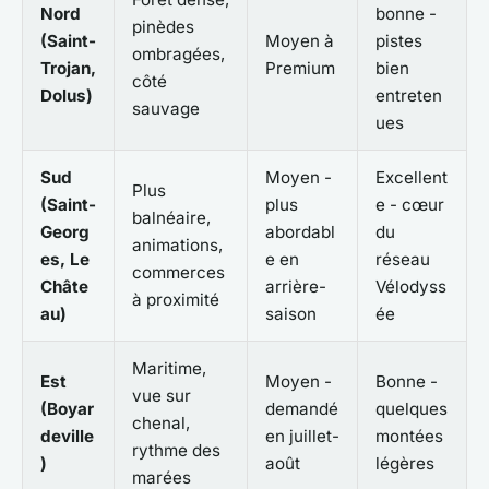
Nord
bonne -
pinèdes
(Saint-
Moyen à
pistes
ombragées,
Trojan,
Premium
bien
côté
Dolus)
entreten
sauvage
ues
Sud
Moyen -
Excellent
Plus
(Saint-
plus
e - cœur
balnéaire,
Georg
abordabl
du
animations,
es, Le
e en
réseau
commerces
Châte
arrière-
Vélodyss
à proximité
au)
saison
ée
Maritime,
Est
Moyen -
Bonne -
vue sur
(Boyar
demandé
quelques
chenal,
deville
en juillet-
montées
rythme des
)
août
légères
marées